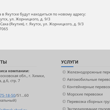
а в Якутске будут находиться по новому адресу:
утск, ул. Жорницкого, д. 9/3
ха (Якутия), г. Якутск, ул. Жорницкого, д. 9/3
07065
КТЫ
УСЛУГИ
фиса компании:
Железнодорожные пер
сковская обл., г. Химки,
Автомобильные перев
 д.6, стр. 7
Контейнерные перевоз
:
Морские перевозки
775-18-50
/51...60
нальный)
Перевозка сборных гру
Экспедирование грузов