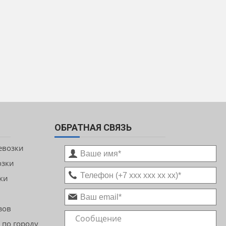
ОБРАТНАЯ СВЯЗЬ
евозки
озки
ки
зов
 по городу