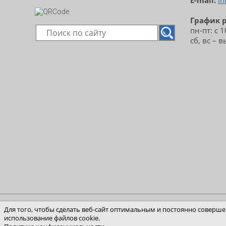
E-mail:
in
График 
пн-пт: с 
сб, вс – 
© 2026 Транспортная компания «Шерл» - доставка 
Для того, чтобы сделать веб-сайт оптимальным и постоянно совершен
использование файлов cookie.
России и за рубеж