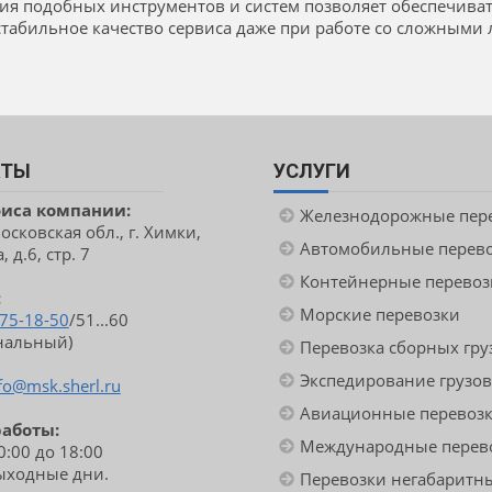
ия подобных инструментов и систем позволяет обеспечива
табильное качество сервиса даже при работе со сложными 
КТЫ
УСЛУГИ
фиса компании:
Железнодорожные пер
сковская обл., г. Химки,
Автомобильные перев
 д.6, стр. 7
Контейнерные перевоз
:
Морские перевозки
775-18-50
/51...60
нальный)
Перевозка сборных гру
Экспедирование грузов
fo@msk.sherl.ru
Авиационные перевоз
работы:
Международные перев
10:00 до 18:00
выходные дни.
Перевозки негабаритны