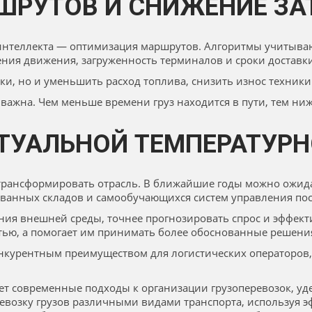
РУТОВ И СНИЖЕНИЕ ЗА
интеллекта — оптимизация маршрутов. Алгоритмы учитыва
ния движения, загруженность терминалов и сроки доставки
зки, но и уменьшить расход топлива, снизить износ техник
 важна. Чем меньше времени груз находится в пути, тем н
ТУАЛЬНОЙ ТЕМПЕРАТУРН
 трансформировать отрасль. В ближайшие годы можно ожи
ованных складов и самообучающихся систем управления пос
ния внешней среды, точнее прогнозировать спрос и эффект
тью, а помогает им принимать более обоснованные решени
нкурентным преимуществом для логистических операторов,
ет современные подходы к организации грузоперевозок, уд
еревозку грузов различными видами транспорта, используя