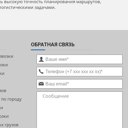
ть высокую точность планирования маршрутов,
логистическими задачами.
ОБРАТНАЯ СВЯЗЬ
евозки
озки
ки
зов
 по городу
ки
озки
х грузов