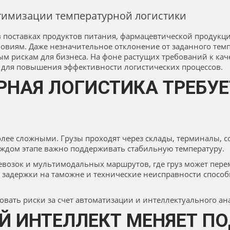
птимизации температурной логистики
в поставках продуктов питания, фармацевтической продукци
ловиям. Даже незначительное отклонение от заданного тем
 рискам для бизнеса. На фоне растущих требований к каче
 для повышения эффективности логистических процессов.
РНАЯ ЛОГИСТИКА ТРЕБУ
олее сложными. Грузы проходят через склады, терминалы, 
аждом этапе важно поддерживать стабильную температуру.
евозок и мультимодальных маршрутов, где груз может пере
, задержки на таможне и технические неисправности спос
ать риски за счет автоматизации и интеллектуального ан
Й ИНТЕЛЛЕКТ МЕНЯЕТ ПО