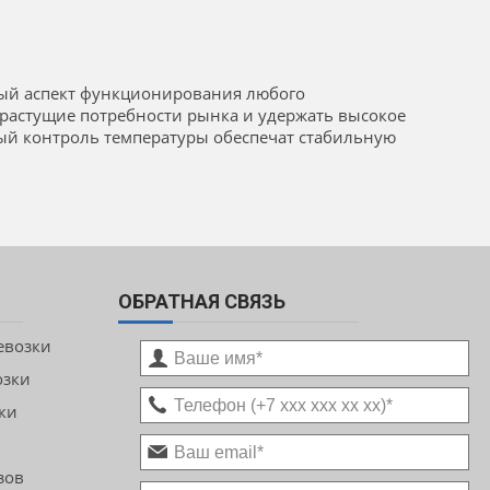
ный аспект функционирования любого
растущие потребности рынка и удержать высокое
ый контроль температуры обеспечат стабильную
ОБРАТНАЯ СВЯЗЬ
евозки
озки
ки
зов