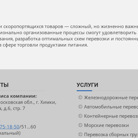
ки скоропортящихся товаров — сложный, но жизненно важ
сионально организованные процессы смогут удовлетворить 
ания, разработка оптимальных схем перевозки и постоянн
в сфере торговли продуктами питания.
КТЫ
УСЛУГИ
фиса компании:
Железнодорожные пер
сковская обл., г. Химки,
Автомобильные перев
 д.6, стр. 7
Контейнерные перевоз
:
Морские перевозки
775-18-50
/51...60
нальный)
Перевозка сборных гру