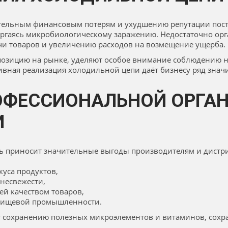
тельным финансовым потерям и ухудшению репутации пост
вергаясь микробиологическому заражению. Недостаточно орг
и товаров и увеличению расходов на возмещение ущерба.
позицию на рынке, уделяют особое внимание соблюдению 
ивная реализация холодильной цепи даёт бизнесу ряд знач
ОФЕССИОНАЛЬНОЙ ОРГА
И
ь приносит значительные выгоды производителям и дистр
уса продуктов,
несвежести,
й качеством товаров,
 пищевой промышленности.
 сохранению полезных микроэлементов и витаминов, сохра