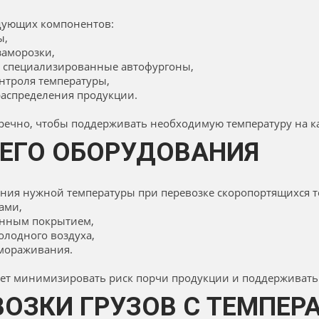
едующих компонентов:
ы,
заморозки,
 специализированные автофургоны,
нтроля температуры,
аспределения продукции.
ечно, чтобы поддерживать необходимую температуру на ка
ГО ОБОРУДОВАНИЯ
ания нужной температуры при перевозке скоропортящихся т
ами,
онным покрытием,
олодного воздуха,
амораживания.
ет минимизировать риск порчи продукции и поддерживать
ВОЗКИ ГРУЗОВ С ТЕМПЕ